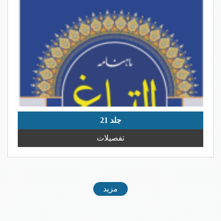
جلد 21
تفصیلات
مزید