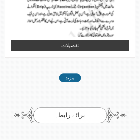
تفصیلات
مزید
برائے رابطہ