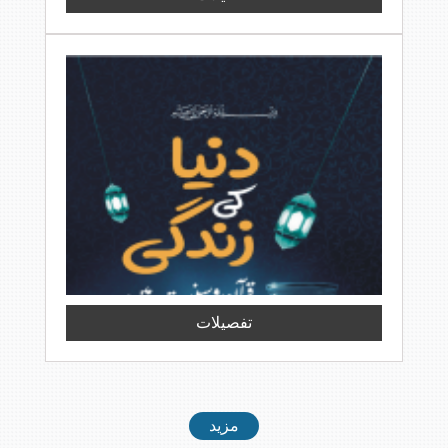
تفصیلات
مزید