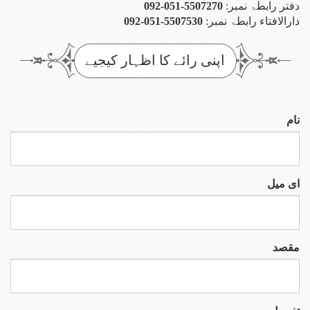
ر رابطۃ نمبر:
092-051-5507270
الافتاء رابطۃ نمبر:
092-051-5507530
اپنی رائے کا اظہار کیجیے
 میل
صد