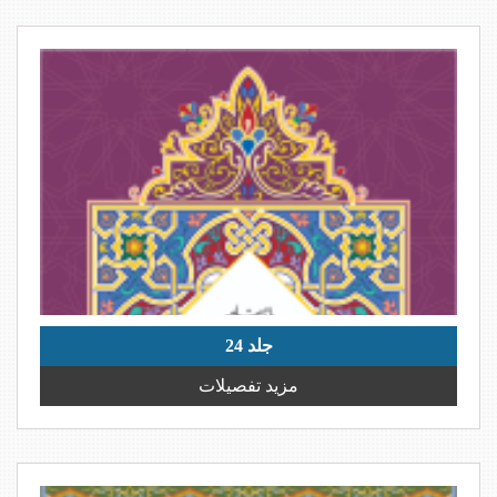
کیجیے۔ idaraghufran@gmail.com
الحمد للہ ماہنامہ التبلیغ کے تمام شماروں
کی اپلوڈنگ مکمل ہوچکی ہے، جو بآسانی ویب
سائٹ سے ڈائون لوڈ کیے جاسکتے ہیں۔
علمی و تحقیقی رسائل جلد نمبر 27 شائع اور اپلوڈ ہوچکی
ہے، ڈائون لوڈنگ کے لیے متعلقہ پیج وزت کیجیے۔
جلد 24
مزید تفصیلات