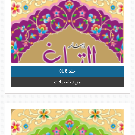
جلد 06ً
مزید تفصیلات