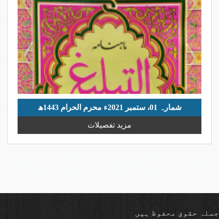
شمارہ 01، ستمبر 2021ء محرم الحرام 1443ھ
مزید تفصیلات
جملہ حقوق محفوظ ہیں