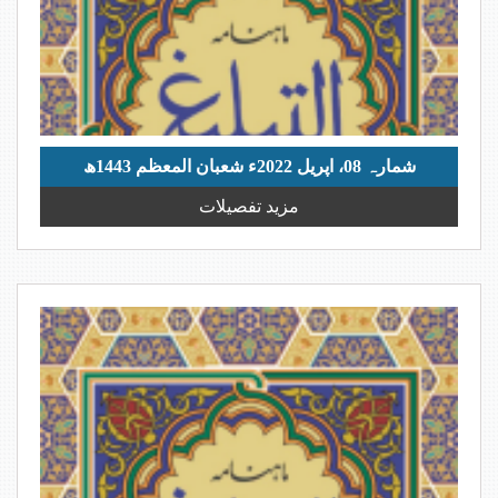
شمارہ 08، اپریل 2022ء شعبان المعظم 1443ھ
مزید تفصیلات