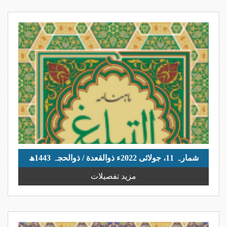
ڈائون لوڈ کرنے کے لیے نیچے التبلیغ کا پیچ وزٹ کیجیے۔
ڈائون لوڈنگ میں دشواری کی صورت میں ہمیں ای میل
کیجیے۔ idaraghufran@gmail.com
الحمد للہ ماہنامہ التبلیغ کے تمام شماروں
کی اپلوڈنگ مکمل ہوچکی ہے، جو بآسانی ویب
سائٹ سے ڈائون لوڈ کیے جاسکتے ہیں۔
علمی و تحقیقی رسائل جلد نمبر 27 شائع اور اپلوڈ ہوچکی
ہے، ڈائون لوڈنگ کے لیے متعلقہ پیج وزت کیجیے۔
شمارہ 11، جولائی 2022ء ذوالقعدة / ذوالحجہ 1443ھ
مزید تفصیلات