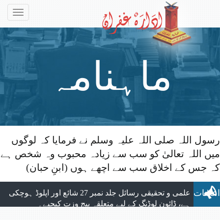
Toggle
gation
ماہنامہ
رسول اللہ صلی اللہ علیہ وسلم نے فرمایا کہ لوگوں
میں اللہ تعالیٰ کو سب سے زیادہ محبوب وہ شخص ہے
التبلیغ
الحمد للہ ماہنامہ التبلیغ کے تمام شماروں
کہ جس کے اخلاق سب سے اچھے ہوں (ابنِ حبان)
کی اپلوڈنگ مکمل ہوچکی ہے، جو بآسانی ویب
سائٹ سے ڈائون لوڈ کیے جاسکتے ہیں۔
اعلانات
علمی و تحقیقی رسائل جلد نمبر 27 شائع اور اپلوڈ ہوچکی
ہے، ڈائون لوڈنگ کے لیے متعلقہ پیج وزت کیجیے۔
نیا شمارہ: ماہنامہ التبلیغ مارچ 2026 شائع ہوچکا ہے،