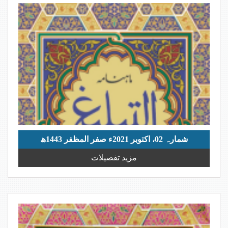
شمارہ 02، اکتوبر 2021ء صفر المظفر 1443ھ
مزید تفصیلات