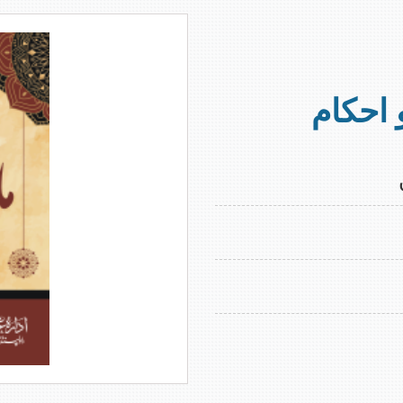
ے تمام شماروں کی اپلوڈنگ مکمل ہوچکی ہے، جو بآسانی 
 احکام