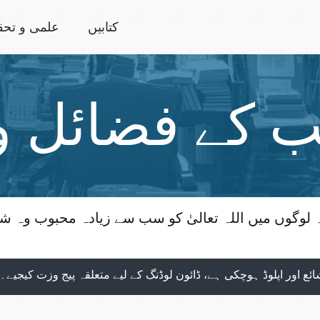
کتابیں
علمی و تحق
ب کے فضائل و
 کہ لوگوں میں اللہ تعالیٰ کو سب سے زیادہ محبوب 
ے تمام شماروں کی اپلوڈنگ مکمل ہوچکی ہے، جو بآسانی 