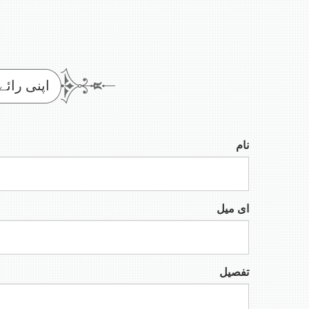
اپنی رائے
نام
ای میل
تفصیل