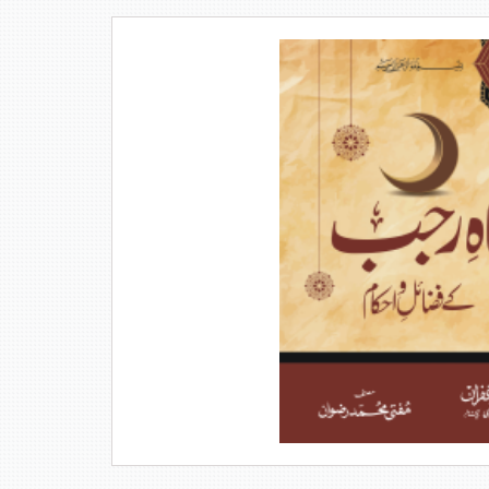
ویب سائٹ سے ڈائون لوڈ کیے جاسکتے ہیں۔