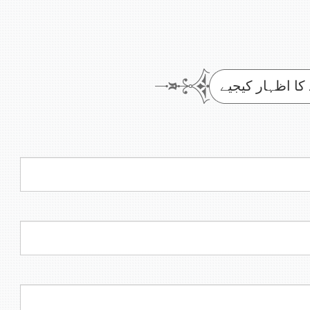
 کا اظہار کیجیے