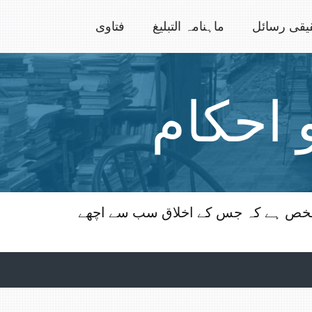
یقی رسائل
ماہنامہ التبلیغ
فتاوی
 احکام
وہ شخص ہے کہ جس کے اخلاق سب سے اچھے
ویب سائٹ سے ڈائون لوڈ کیے جاسکتے ہیں۔