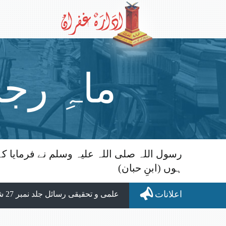
ماہِ رج
رسول اللہ صلی اللہ علیہ وسلم نے فرمایا
ہوں (ابنِ حبان)
الحمد للہ ماہنامہ التبلیغ ک
اعلانات
علمی و تحقیقی رسائل جلد نمبر 27 شائع اور اپلوڈ ہوچکی ہے، ڈائون لوڈنگ کے لیے متعلقہ پیج وزت کیجیے۔
نیا شمارہ: ماہنامہ التبلیغ مارچ 2026 شائع ہوچکا ہے، ڈائون لوڈ کرنے کے لیے نیچے التبلیغ کا پیچ وزٹ کیجیے۔
ڈائون لوڈنگ میں دشواری کی صورت میں ہمیں ای میل کیجیے۔ idaraghufran@gmail.com