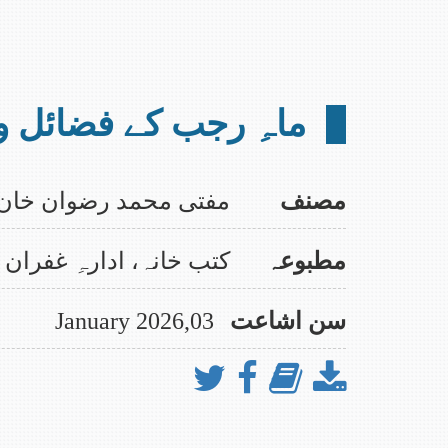
الحمد للہ ماہنامہ التبلیغ ک
علمی و تحقیقی رسائل جلد نمبر 27 شائع اور اپلوڈ ہوچکی ہے، ڈائون لوڈنگ کے لیے متعلقہ پیج وزت کیجیے۔
ماہِ رجب کے فضائل و
مصنف
مفتی محمد رضوان خان
مطبوعہ
کتب خانہ، ادارہِ غفران
سن اشاعت
03,January 2026