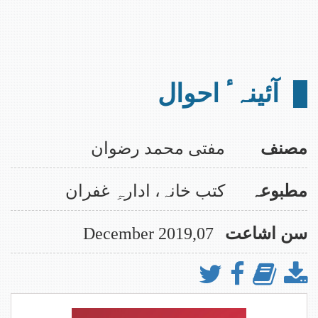
ڈائون لوڈ کرنے کے لیے نیچے التبلیغ کا پیچ وزٹ کیجیے۔
ڈائون لوڈنگ میں دشواری کی صورت میں ہمیں ای میل
کیجیے۔ idaraghufran@gmail.com
الحمد للہ ماہنامہ التبلیغ کے تمام شماروں
کی اپلوڈنگ مکمل ہوچکی ہے، جو بآسانی ویب
آئینہٴ احوال
سائٹ سے ڈائون لوڈ کیے جاسکتے ہیں۔
علمی و تحقیقی رسائل جلد نمبر 27 شائع اور اپلوڈ ہوچکی
ہے، ڈائون لوڈنگ کے لیے متعلقہ پیج وزت کیجیے۔
مصنف
مفتی محمد رضوان
مطبوعہ
کتب خانہ، ادارہِ غفران
سن اشاعت
07,December 2019