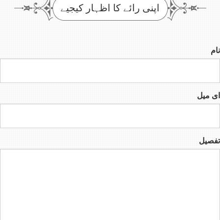
اپنی رائے کا اظہار کیجیے
نام
ای میل
تفصیل