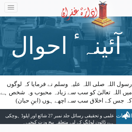
Toggle
gation
آئینہٴ احوال
رسول اللہ صلی اللہ علیہ وسلم نے فرمایا کہ لوگوں
میں اللہ تعالیٰ کو سب سے زیادہ محبوب وہ شخص ہے
الحمد للہ ماہنامہ التبلیغ کے تمام شماروں
کہ جس کے اخلاق سب سے اچھے ہوں (ابنِ حبان)
کی اپلوڈنگ مکمل ہوچکی ہے، جو بآسانی ویب
سائٹ سے ڈائون لوڈ کیے جاسکتے ہیں۔
اعلانات
علمی و تحقیقی رسائل جلد نمبر 27 شائع اور اپلوڈ ہوچکی
ہے، ڈائون لوڈنگ کے لیے متعلقہ پیج وزت کیجیے۔
نیا شمارہ: ماہنامہ التبلیغ مارچ 2026 شائع ہوچکا ہے،