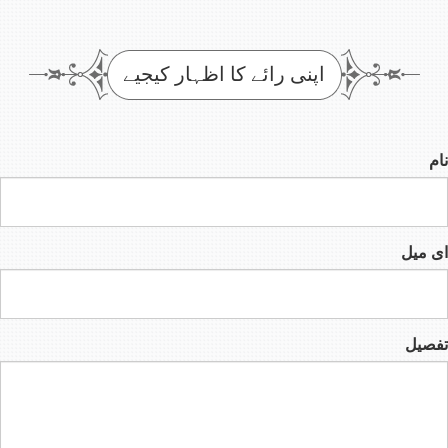
اپنی رائے کا اظہار کیجیے
نام
ای میل
تفصیل