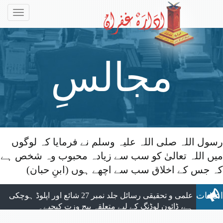
Toggle
gation
مجالسِ
رسول اللہ صلی اللہ علیہ وسلم نے فرمایا کہ لوگوں
میں اللہ تعالیٰ کو سب سے زیادہ محبوب وہ شخص ہے
حضرت
الحمد للہ ماہنامہ التبلیغ کے تمام شماروں
کہ جس کے اخلاق سب سے اچھے ہوں (ابنِ حبان)
کی اپلوڈنگ مکمل ہوچکی ہے، جو بآسانی ویب
سائٹ سے ڈائون لوڈ کیے جاسکتے ہیں۔
اعلانات
علمی و تحقیقی رسائل جلد نمبر 27 شائع اور اپلوڈ ہوچکی
ہے، ڈائون لوڈنگ کے لیے متعلقہ پیج وزت کیجیے۔
نیا شمارہ: ماہنامہ التبلیغ مارچ 2026 شائع ہوچکا ہے،