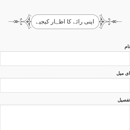
اپنی رائے کا اظہار کیجیے
نام
ای میل
تفصیل