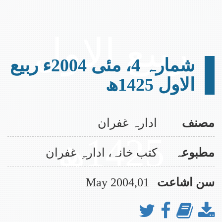
ڈائون لوڈ کرنے کے لیے نیچے التبلیغ کا پیچ وزٹ کیجیے۔
ڈائون لوڈنگ میں دشواری کی صورت میں ہمیں ای میل
کیجیے۔ idaraghufran@gmail.com
ربیع الاول
الحمد للہ ماہنامہ التبلیغ کے تمام شماروں
کی اپلوڈنگ مکمل ہوچکی ہے، جو بآسانی ویب
سائٹ سے ڈائون لوڈ کیے جاسکتے ہیں۔
شمارہ 4، مئی 2004ء ربیع
علمی و تحقیقی رسائل جلد نمبر 27 شائع اور اپلوڈ ہوچکی
الاول 1425ھ
ہے، ڈائون لوڈنگ کے لیے متعلقہ پیج وزت کیجیے۔
مصنف
ادارہ غفران
1425ھ
مطبوعہ
کتب خانہ، ادارہِ غفران
سن اشاعت
01,May 2004