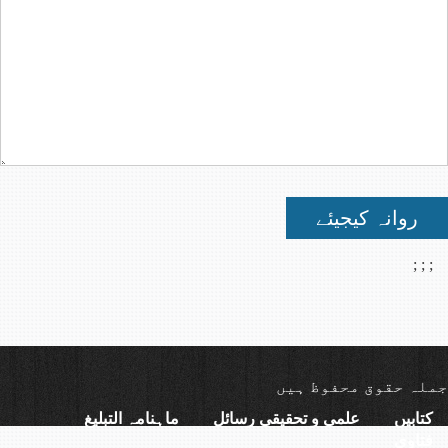
روانہ کیجیئے
;
;
;
جملہ حقوق محفوظ ہیں
کتابیں
علمی و تحقیقی رسائل
ماہنامہ التبلیغ
فتاوی