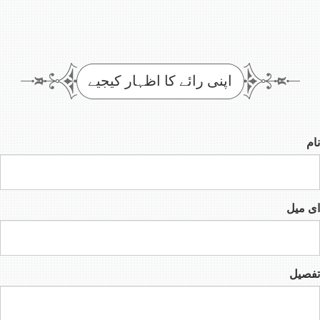
اپنی رائے کا اظہار کیجیے
نام
ای میل
تفصیل