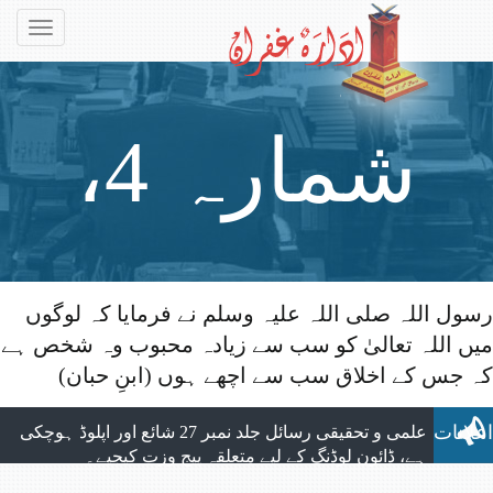
Toggle
gation
شمارہ 4،
رسول اللہ صلی اللہ علیہ وسلم نے فرمایا کہ لوگوں
میں اللہ تعالیٰ کو سب سے زیادہ محبوب وہ شخص ہے
مئی 2004ء
الحمد للہ ماہنامہ التبلیغ کے تمام شماروں
کہ جس کے اخلاق سب سے اچھے ہوں (ابنِ حبان)
کی اپلوڈنگ مکمل ہوچکی ہے، جو بآسانی ویب
سائٹ سے ڈائون لوڈ کیے جاسکتے ہیں۔
اعلانات
علمی و تحقیقی رسائل جلد نمبر 27 شائع اور اپلوڈ ہوچکی
ہے، ڈائون لوڈنگ کے لیے متعلقہ پیج وزت کیجیے۔
نیا شمارہ: ماہنامہ التبلیغ مارچ 2026 شائع ہوچکا ہے،