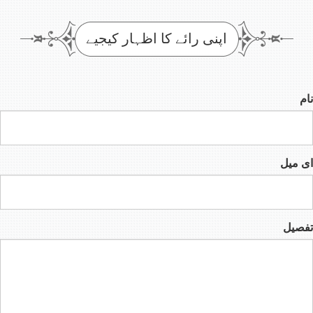
اپنی رائے کا اظہار کیجیے
نام
ای میل
تفصیل