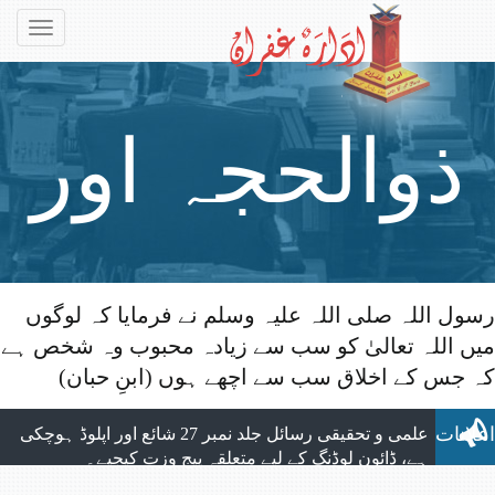
Toggle
gation
ذوالحجہ اور
رسول اللہ صلی اللہ علیہ وسلم نے فرمایا کہ لوگوں
میں اللہ تعالیٰ کو سب سے زیادہ محبوب وہ شخص ہے
قربانی کے
الحمد للہ ماہنامہ التبلیغ کے تمام شماروں
کہ جس کے اخلاق سب سے اچھے ہوں (ابنِ حبان)
کی اپلوڈنگ مکمل ہوچکی ہے، جو بآسانی ویب
سائٹ سے ڈائون لوڈ کیے جاسکتے ہیں۔
اعلانات
علمی و تحقیقی رسائل جلد نمبر 27 شائع اور اپلوڈ ہوچکی
ہے، ڈائون لوڈنگ کے لیے متعلقہ پیج وزت کیجیے۔
نیا شمارہ: ماہنامہ التبلیغ مارچ 2026 شائع ہوچکا ہے،