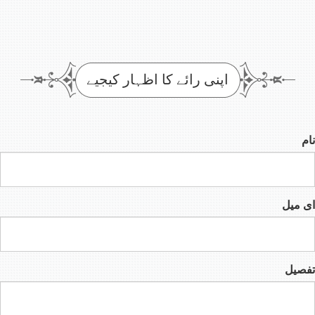
اپنی رائے کا اظہار کیجیے
نام
ای میل
تفصیل