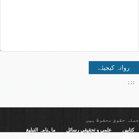
روانہ کیجیئے
;
;
;
جملہ حقوق محفوظ ہیں
کتابیں
علمی و تحقیقی رسائل
ماہنامہ التبلیغ
فتاوی