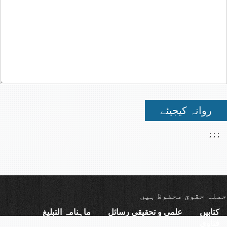
روانہ کیجیئے
;
;
;
جملہ حقوق محفوظ ہیں
کتابیں
علمی و تحقیقی رسائل
ماہنامہ التبلیغ
فتاوی