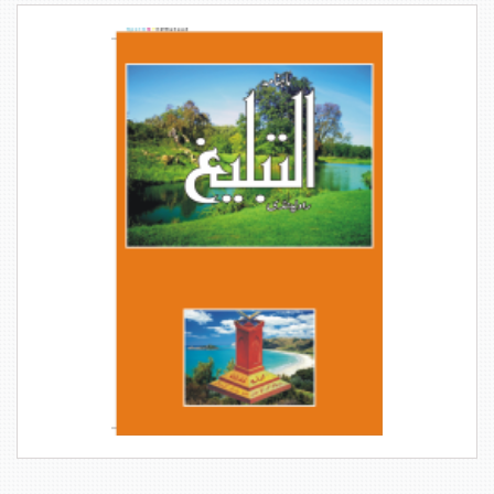
1437ھ