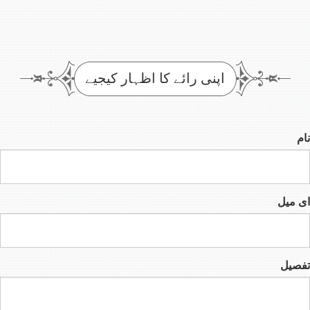
اپنی رائے کا اظہار کیجیے
نام
ای میل
تفصیل