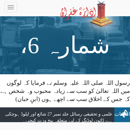
Toggle
gation
شمارہ 6،
رسول اللہ صلی اللہ علیہ وسلم نے فرمایا کہ لوگوں
میں اللہ تعالیٰ کو سب سے زیادہ محبوب وہ شخص ہے
اپریل 2016ء،
الحمد للہ ماہنامہ التبلیغ کے تمام شماروں
کہ جس کے اخلاق سب سے اچھے ہوں (ابنِ حبان)
کی اپلوڈنگ مکمل ہوچکی ہے، جو بآسانی ویب
سائٹ سے ڈائون لوڈ کیے جاسکتے ہیں۔
اعلانات
علمی و تحقیقی رسائل جلد نمبر 27 شائع اور اپلوڈ ہوچکی
ہے، ڈائون لوڈنگ کے لیے متعلقہ پیج وزت کیجیے۔
نیا شمارہ: ماہنامہ التبلیغ مارچ 2026 شائع ہوچکا ہے،